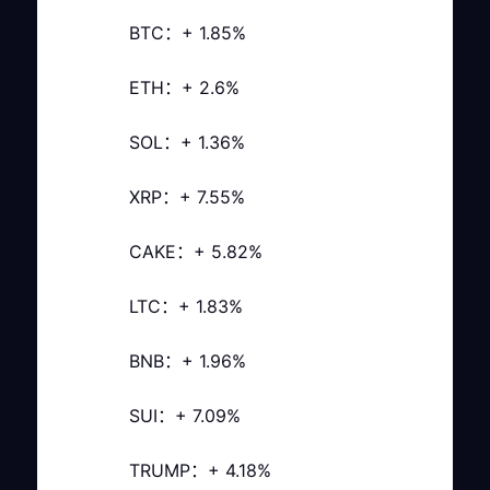
BTC：+ 1.85%
ETH：+ 2.6%
SOL：+ 1.36%
XRP：+ 7.55%
CAKE：+ 5.82%
LTC：+ 1.83%
BNB：+ 1.96%
SUI：+ 7.09%
TRUMP：+ 4.18%