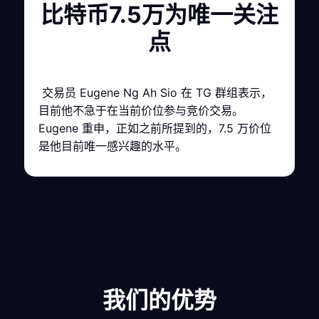
比特币7.5万为唯一关注
点
交易员 Eugene Ng Ah Sio 在 TG 群组表示，
目前他不急于在当前价位参与竞价交易。
Eugene 重申，正如之前所提到的，7.5 万价位
是他目前唯一感兴趣的水平。
我们的优势