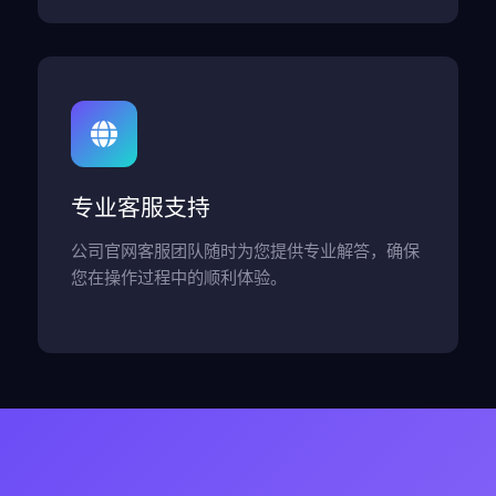
专业客服支持
公司官网客服团队随时为您提供专业解答，确保
您在操作过程中的顺利体验。