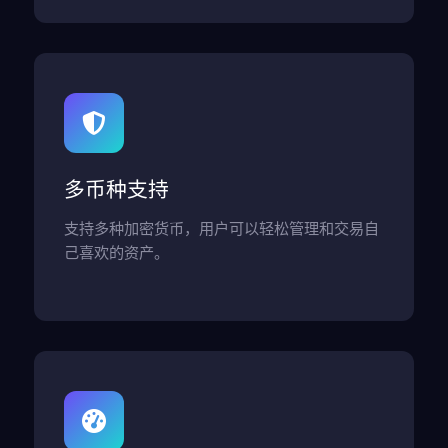
多币种支持
支持多种加密货币，用户可以轻松管理和交易自
己喜欢的资产。