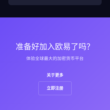
准备好加入欧易了吗？
体验全球最大的加密货币平台
关于更多
立即注册