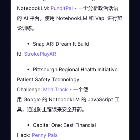
NotebookLM:
PunditPal
- 一个分析政治话语
的 AI 平台，使用 NotebookLM 和 Vapi 进行辩
论训练。
• Snap AR: Dream It Build
It!:
StrokePlayAR
• Pittsburgh Regional Health Initiative:
Patient Safety Technology
Challenge:
MediTrack
- 一个使
用 Google 的 NotebookLM 的 JavaScript 工
具，通过防止错误来安全开药。
• Capital One: Best Financial
Hack:
Penny Pals