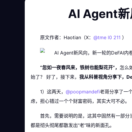
AI Age
原文作者：Haotian（X：
@tme l0 211
）
“忽如一夜春风来，铁树也能梨花开”，
怎么如
始了？ 好了，接下来，
我从科普视角分享下，De
1）这两天，
@poopmandefi
老哥分享了一个
虑，担心错过一个个财富密码，其实大可不必。
首先，需要说明的是，这其中固然有一部分当下 M
都是彻头彻尾都散发出“老”味的新面孔。