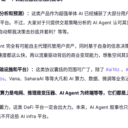
n（市场分析和预测）：
这类产品作为超强单体 AI 已经捕获了大部分用户 M
取平台。不过，大家对于只提供交易策略分析的 AI Agent 认
的消息，自动帮我决策去抄底并套利？等等。
 Agent 完全有可能自主代理托管用户资产，同时基于自身的信息
速度都这么快，再以流量驱动背后的商业变现能力，想象空间其
orm（基础设施和平台）：
这类协议囊括的范围可广了，除了
#ai16z
、
#
bs
、
Vana、SaharaAI 等等大凡和 AI 算力、数据、微调
油、算力是电网、推理是变压器、AI Agent 为终端等等，它们
力，这类 DeFi 平台一定会出大力。本来，AI Agent 叙事也只是
离不开这些 AI infra 平台。